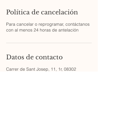
Política de cancelación
Para cancelar o reprogramar, contáctanos
con al menos 24 horas de antelación
Datos de contacto
Carrer de Sant Josep, 11, 1r, 08302
Mataró, Spain
602473814
legal@bufetevillaboix.com
Carrer de Sant Josep, 11, 1r, Mataró, 08302