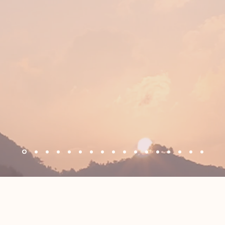
e unos años conocí a Elena en un moment
licado de mi vida y además de resolutiva 
ión que permitió solventar el problema de 
nte y muy profesional, su dedicación cauti
amistad.
 profesional 10 y una excelente amiga, no 
en contratarla una y mil veces más.
Sección