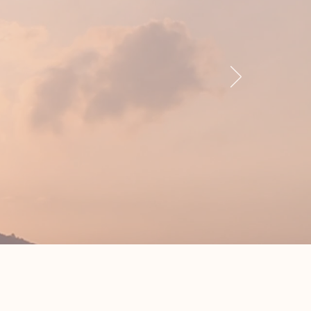
o muy
en su
forma
vó mi
dudaría