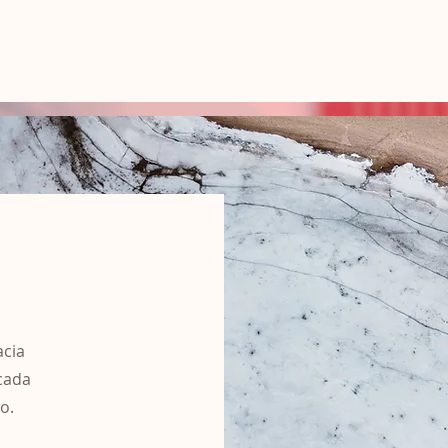
otros
Elena Villa Boix
Derecho de Familia
Derecho Pena
acia
cada
o.