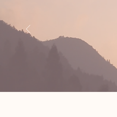
“Hac
comp
gest
taja
Es una