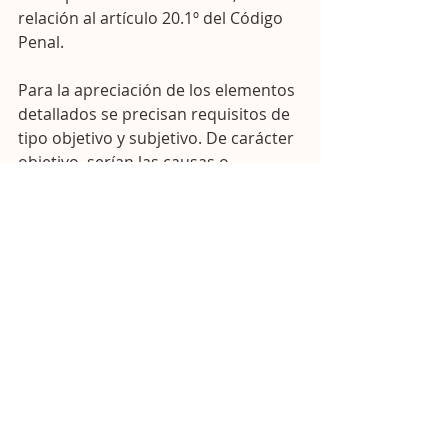
relación al artículo 20.1º del Código 
Penal.
Para la apreciación de los elementos 
detallados se precisan requisitos de 
tipo objetivo y subjetivo. De carácter 
objetivo, serían las causas o 
estímulos que llevan al agente activo 
a la perpetración de la conducta. Y 
de carácter subjetivo, se entiende 
que se haya producido arrebato, 
obcecación y estado pasional de 
semejante entidad, ligados a una 
relación causa-efecto, con una 
proximidad temporal y otra 
intensidad. Para la aplicación de la 
circunstancia del art. 21.3 del Código 
Penal debe cumplirse 