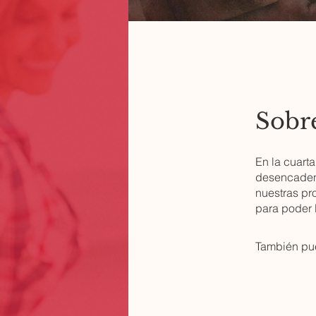
Sobr
En la cuart
desencadena
nuestras pro
para poder l
También pue