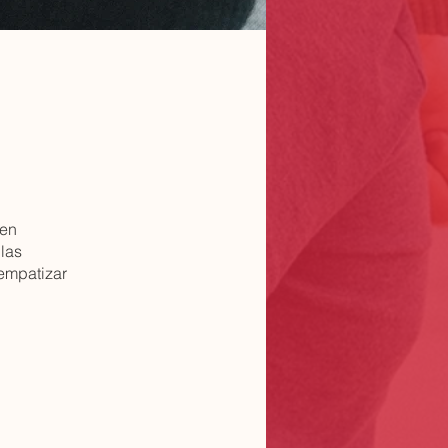
den
 las
 empatizar