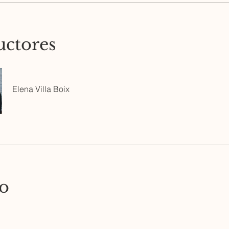
uctores
Elena Villa Boix
io