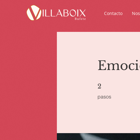
Contacto
Nos
Emoci
2 pasos
2
pasos