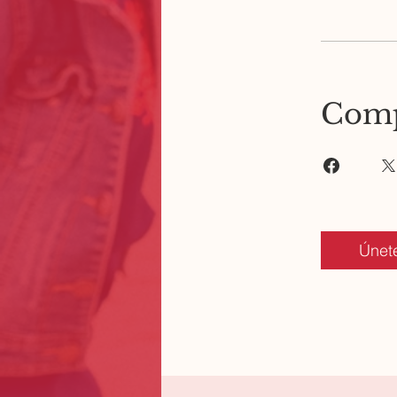
Comp
Únet