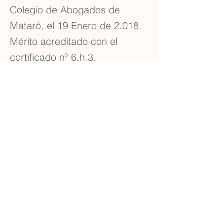
Colegio de Abogados de
Mataró, el 19 Enero de 2.018.
Mérito acreditado con el
certificado nº 6.h.3.
Previous
Next
Carrer de Sant Josep, 11, 1r, Mataró, 08302
legal@bufetevillaboix.com
602-47-38-14
Aviso Legal
Política de
cookies
Política de