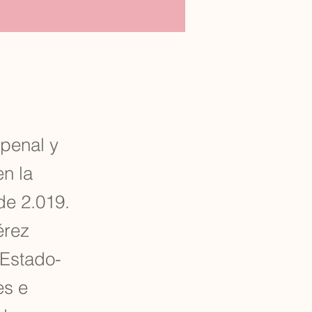
 penal y
en la
de 2.019.
érez
 Estado-
es e