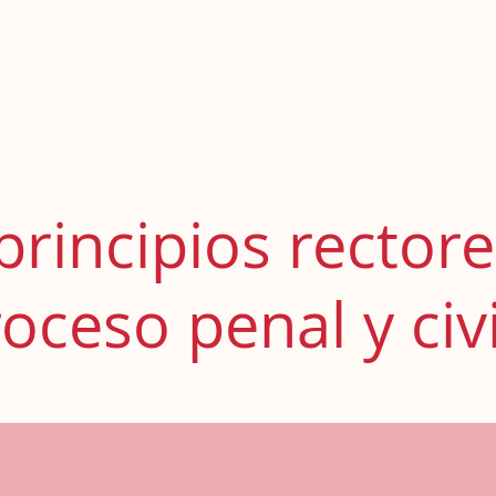
otros
Elena Villa Boix
Derecho de Familia
Derecho Pena
principios rector
roceso penal y civi