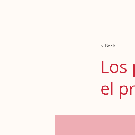
Contacto
Nos
< Back
Los 
el p