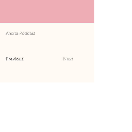
Anorta Podcast
Previous
Next
Carrer de Sant Josep, 11, 1r, Mataró, 08302
legal@bufetevillaboix.com
602-47-38-14
Aviso Legal
Política de