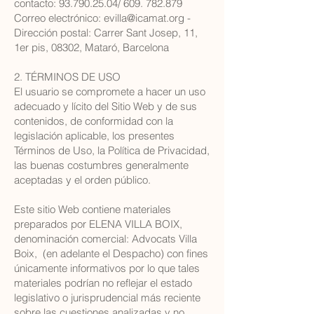
contacto:
93.790.25.04
/
609. 782.879
Correo electrónico:
evilla@icamat.org
-
Dirección postal: Carrer Sant Josep, 11,
1er pis, 08302, Mataró, Barcelona
2. TÉRMINOS DE USO
El usuario se compromete a hacer un uso
adecuado y lícito del Sitio Web y de sus
contenidos, de conformidad con la
legislación aplicable, los presentes
Términos de Uso, la Política de Privacidad,
las buenas costumbres generalmente
aceptadas y el orden público.
Este sitio Web contiene materiales
preparados por ELENA VILLA BOIX,
denominación comercial: Advocats Villa
Boix, (en adelante el Despacho) con fines
únicamente informativos por lo que tales
materiales podrían no reflejar el estado
legislativo o jurisprudencial más reciente
sobre las cuestiones analizadas y no