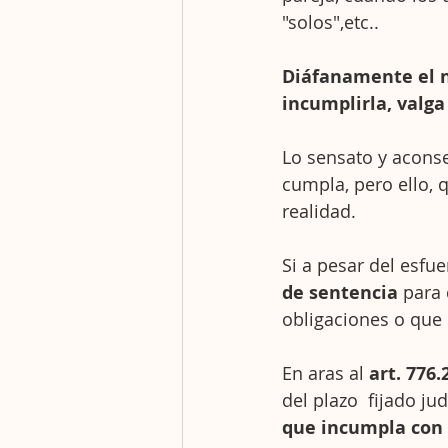
"solos",etc..
Diáfanamente el n
incumplirla, valga
Lo sensato y aconse
cumpla, pero ello, q
realidad.
Si a pesar del esfu
de sentencia
 para
obligaciones o que 
En aras al 
art. 776.
del plazo  fijado ju
que incumpla con 