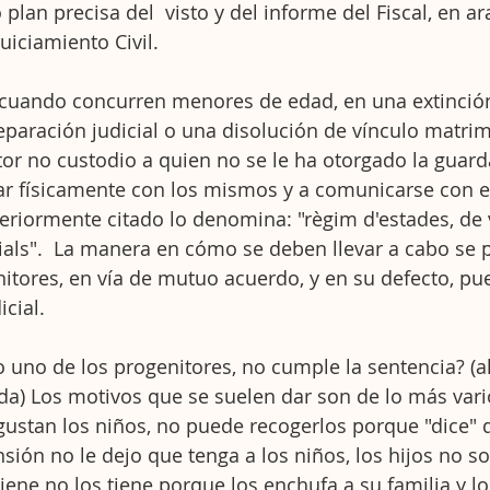
plan precisa del  visto y del informe del Fiscal, en ara
uiciamiento Civil.
s cuando concurren menores de edad, en una extinción
paración judicial o una disolución de vínculo matrim
tor no custodio a quien no se le ha otorgado la guarda
ar físicamente con los mismos y a comunicarse con ell
eriormente citado lo denomina: "règim d'estades, de v
lials".  La manera en cómo se deben llevar a cabo se 
tores, en vía de mutuo acuerdo, y en su defecto, pue
icial.
 uno de los progenitores, no cumple la sentencia? (a
da) Los motivos que se suelen dar son de lo más vari
gustan los niños, no puede recogerlos porque "dice" q
sión no le dejo que tenga a los niños, los hijos no s
iene no los tiene porque los enchufa a su familia y lo