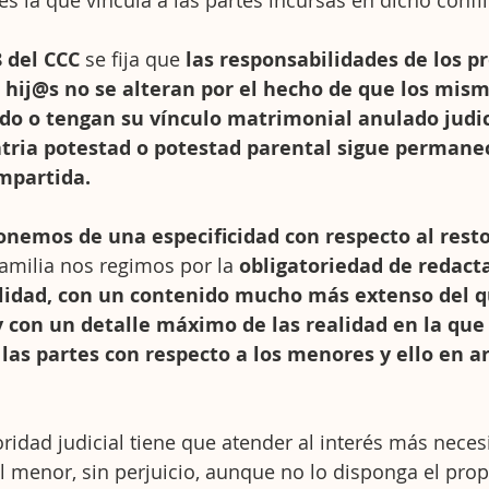
es la que vincula a las partes incursas en dicho confli
8 del CCC 
se fija que 
las responsabilidades de los p
 hij@s no se alteran por el hecho de que los mis
ado o tengan su vínculo matrimonial anulado jud
atria potestad o potestad parental sigue permane
partida.
nemos de una especificidad con respecto al resto
milia nos regimos por la 
obligatoriedad de redact
lidad, con un contenido mucho más extenso del q
 y con un detalle máximo de las realidad en la que 
las partes con respecto a los menores y ello en ara
ridad judicial tiene que atender al interés más neces
l menor, sin perjuicio, aunque no lo disponga el propi