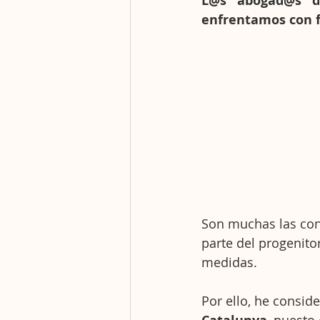
L@s abogad@s de 
enfrentamos con f
Son muchas las con
parte del progenitor
medidas.
Por ello, he consid