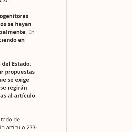
cto.
rogenitores 
mos se hayan 
icialmente
. En 
ciendo en 
 del Estado.
ar propuestas 
ue se exige 
se regirán 
s al artículo 
itado de 
o artículo 233-