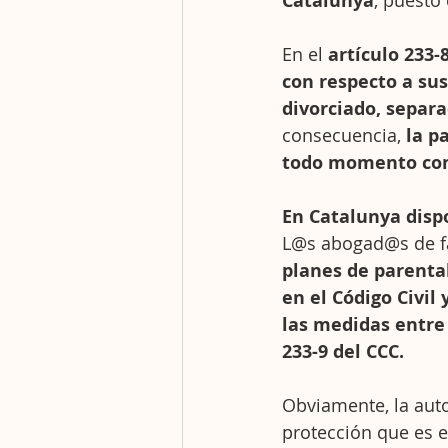
Catalunya
, puesto 
En el 
artículo 233-
con respecto a sus
divorciado, separ
consecuencia, 
la p
todo momento com
En Catalunya dispo
L@s abogad@s de fa
planes de parenta
en el Código Civil
las medidas entre 
233-9 del CCC.
Obviamente, la auto
protección que es e