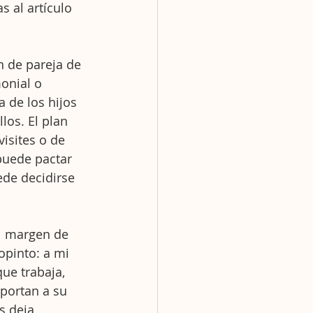
s al artículo 
 de pareja de 
onial o 
 de los hijos 
os. El plan 
isites o de 
puede pactar 
de decidirse 
l margen de 
opinto: a mi 
ue trabaja, 
oportan a su 
s deja 