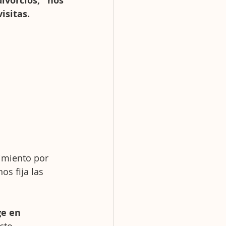
vorcios, nos 
isitas.
imiento por 
s fija las 
ge en 