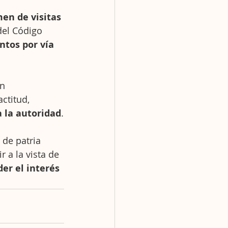
en de visitas
del Código 
ntos por vía 
n 
ctitud, 
a la autoridad
.
 de patria 
 a la vista de 
er el interés 