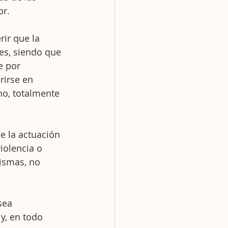
or.
rir que la 
es, siendo que 
e por 
rirse en 
o, totalmente 
e la actuación 
iolencia o 
ismas, no 
sea 
y, en todo 