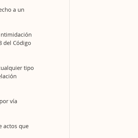
echo a un 
 intimidación 
8 del Código 
cualquier tipo 
lación 
por vía 
e actos que 