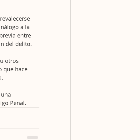
prevalecerse 
nálogo a la 
previa entre 
n del delito.
u otros 
o que hace 
a.
 una 
igo Penal.