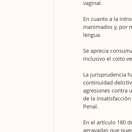
vaginal.
En cuanto a la intr
inanimados y, por m
lengua.
Se aprecia consumad
inclusivo el coito v
La jurisprudencia h
continuidad delicti
agresiones contra u
de la insatisfacción
Penal.
En el artículo 180 d
agravadas que pued