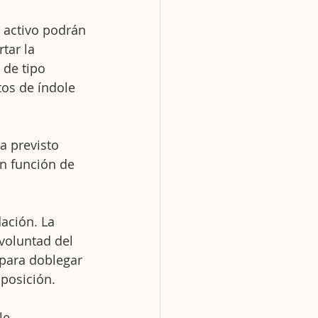
 activo podrán 
tar la 
 de tipo 
os de índole 
a previsto 
en función de 
ación. La 
voluntad del 
 para doblegar 
oposición.
le.