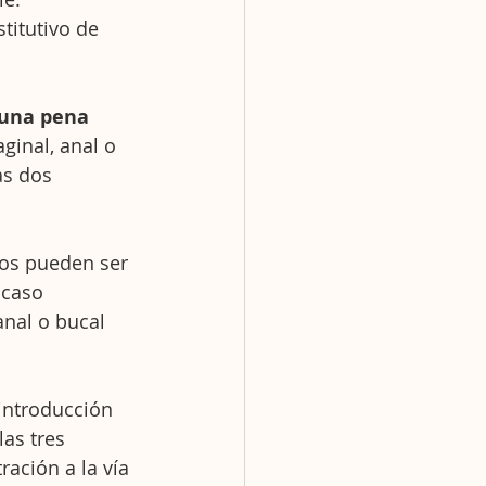
titutivo de 
 una pena 
ginal, anal o 
as dos 
tos pueden ser 
 caso 
anal o bucal 
introducción 
as tres 
ación a la vía 