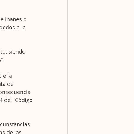
de inanes o 
dedos o la 
to, siendo 
".
le la 
ta de 
consecuencia 
74 del  Código 
rcunstancias 
s de las 