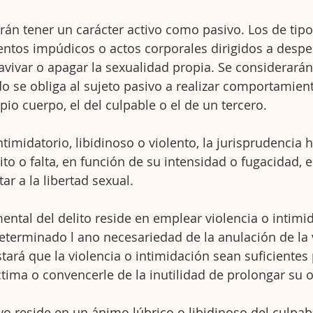
rán tener un carácter activo como pasivo. Los de tipo
entos impúdicos o actos corporales dirigidos a desper
avivar o apagar la sexualidad propia. Se considerarán
 se obliga al sujeto pasivo a realizar comportamient
pio cuerpo, el del culpable o el de un tercero.
timidatorio, libidinoso o violento, la jurisprudencia h
ito o falta, en función de su intensidad o fugacidad, 
ar a la libertad sexual.
ental del delito reside en emplear violencia o intimid
eterminado l ano necesariedad de la anulación de la 
stará que la violencia o intimidación sean suficientes
íctima o convencerle de la inutilidad de prolongar su 
vo reside en un ánimo lúbrico o libidinoso del culpab