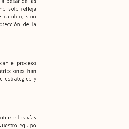
a pesar de las 
o solo refleja 
 cambio, sino 
tección de la 
can el proceso 
ricciones han 
estratégico y 
ilizar las vías 
uestro equipo 