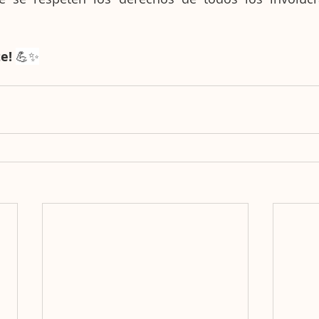
e! 
💪✨