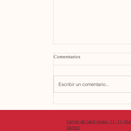
Comentarios
Escribir un comentario...
Clausura del Máster de
Dirección de Seguridad
Privada 2022/2023
Carrer de Sant Josep, 11, 1r, Ma
08302