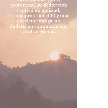
profesional, su dedicación
cautivó mi amistad.
Es una profesional 10 y una
excelente amiga, no
dudaría en contratarla una
y mil veces más.